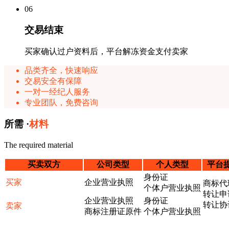
0
6
交易结束
买家确认过户资料后，平台解冻资金支付卖家
品类齐全，快速响应
交易安全有保障
一对一经纪人服务
专业团队，免费咨询
所需 ·
材料
The required material
买卖双方
公司类型
个人类型
平台
身份证
买家
企业营业执照
商标代
个体户营业执照
转让申
企业营业执照
身份证
转让协
卖家
商标注册证原件
个体户营业执照