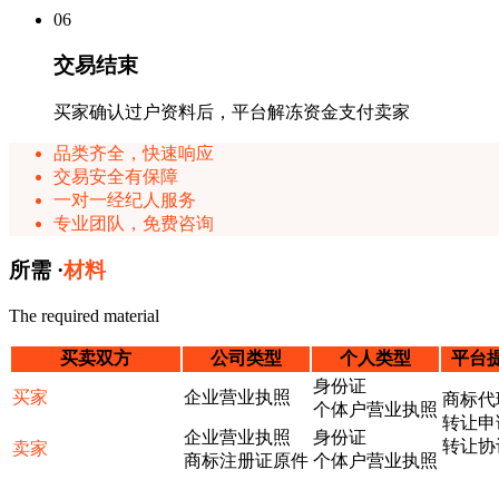
0
6
交易结束
买家确认过户资料后，平台解冻资金支付卖家
品类齐全，快速响应
交易安全有保障
一对一经纪人服务
专业团队，免费咨询
所需 ·
材料
The required material
买卖双方
公司类型
个人类型
平台
身份证
买家
企业营业执照
商标代
个体户营业执照
转让申
企业营业执照
身份证
转让协
卖家
商标注册证原件
个体户营业执照