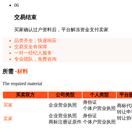
0
6
交易结束
买家确认过户资料后，平台解冻资金支付卖家
品类齐全，快速响应
交易安全有保障
一对一经纪人服务
专业团队，免费咨询
所需 ·
材料
The required material
买卖双方
公司类型
个人类型
平台
身份证
买家
企业营业执照
商标代
个体户营业执照
转让申
企业营业执照
身份证
转让协
卖家
商标注册证原件
个体户营业执照